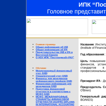
ИПК “Пос
Головное представит
Название
: Инстит
Главная страница
Общая информация об IAB
(Institute of Financi
Общая информация об IFA
Представительства IAB и IFA в
Год образования
:
Восточной Европе
О НОУ ИПК "Постгрэдюэйт-РАУ"
Цель
: повышение
финансов, устан
стандартов 
Обучение
Международный финансовый
профессиональных
учет (
IAB
)
Управленческий учет (
IAB
)
Финансы для менеджеров
Президент IFA
- Д
нефинансового профиля (
IAB
)
Финансовая информация для
менеджеров (
IAB
)
Председатель Со
Подготовка финансовой
O'Brien)
отчетности в соответствии с
МСФО (
IAB
)
Генеральный дир
МСФО, МЕЖДУНАРОДНЫЕ
СТАНДАРТЫ ФИНАНСОВОЙ
BOAKES)
ОТЧЕТНОСТИ IAS/IFRS DIPLOMA
IN INTERNATIONAL ACCOUNTING