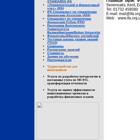
Главный офис I
STANDARDS IFA
Sevenoaks, Kent, 
«Управленческий и финансовый
учет» (
IFA
)
Tel: 01732 458080
IFA Специалист по управлению
E-mail:
mail@ifa.or
финансами Associate (AFA)
Web:
www.ifa.org.
Специалист по управлению
финансами Fellow (FFA)
Программа Болтонского
Университета
Великобритании/Bolton University
Финансовый/Бизнес английский
Тестовая оценка уровня знаний
(ТОУЗ)
Семинары
Расписание занятий
Стоимость
Заявки на обучение
Преподаватели
Трудоустройство для
выпускников
Услуги по разработке методологии и
постановке учета по МСФО,
трансформация отчетности
Услуги по оценке эффективности
инвестиционных проектов и
разработка финансовых планов