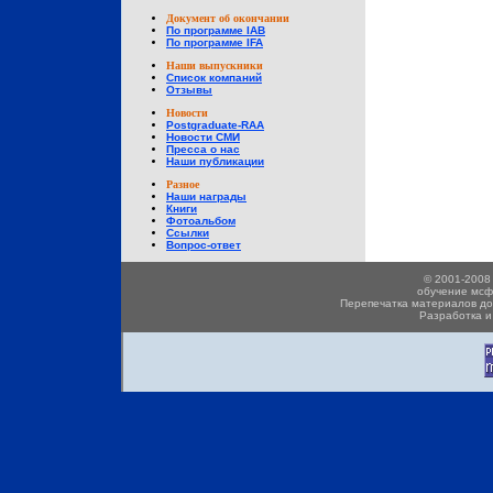
Документ об окончании
По программе IAB
По программе IFA
Наши выпускники
Список компаний
Отзывы
Новости
Postgraduate-RAA
Новости СМИ
Пресса о нас
Наши публикации
Разное
Наши награды
Книги
Фотоальбом
Ссылки
Вопрос-ответ
© 2001-2008
обучение мсфо,
Перепечатка материалов доп
Разработка и