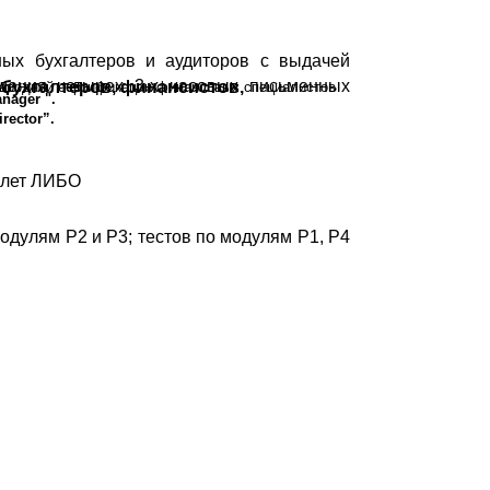
ных бухгалтеров и аудиторов с выдачей
едения четырех 3-х часовых письменных
 бухгалтеров, финансистов,
народной сертификации финансовых специалистов
nager
".
irector
”.
 лет ЛИБО
дулям Р2 и Р3; тестов по модулям Р1, Р4