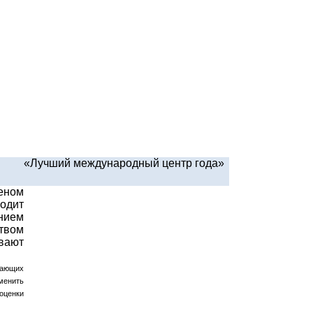
«Лучший международный центр года»
еном
одит
нием
твом
ивают
мающих
менить
оценки