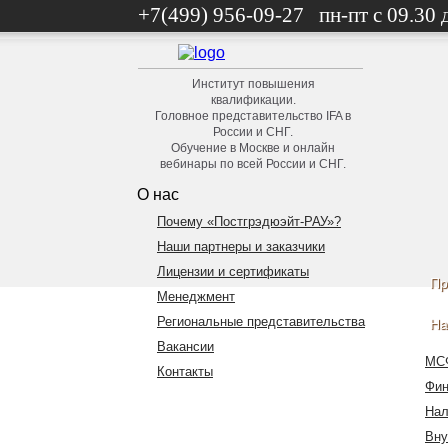
+7(499) 956-09-27 пн-пт с 09.30 
Институт повышения
квалификации.
Головное представительство IFA в
России и СНГ.
Обучение в Москве и онлайн
вебинары по всей России и СНГ.
О нас
Почему «Постгрэдюэйт-РАУ»?
Наши партнеры и заказчики
Лицензии и сертификаты
Пр
Менеджмент
Региональные представительства
На
Вакансии
МС
Контакты
Фин
Нал
Вну