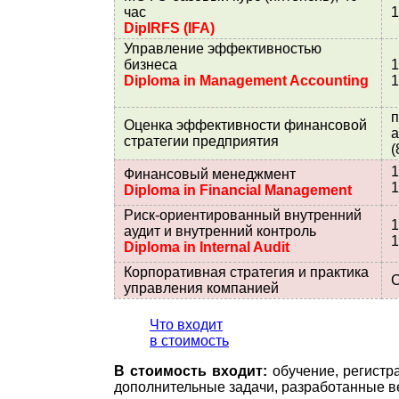
час
1
DipIRFS (IFA)
Управление эффективностью
бизнеса
1
Diploma in Management Accounting
1
п
Оценка эффективности финансовой
а
стратегии предприятия
(
1
Финансовый менеджмент
1
Diploma in Financial Management
Риск-ориентированный внутренний
1
аудит и внутренний контроль
1
Diploma in Internal Audit
Корпоративная стратегия и практика
С
управления компанией
Что входит
в стоимость
В стоимость входит:
обучение, регистр
дополнительные задачи, разработанные в