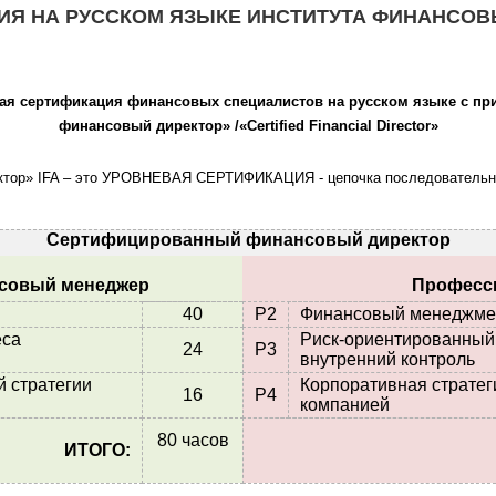
Я НА РУССКОМ ЯЗЫКЕ ИНСТИТУТА ФИНАНСОВЫ
я сертификация финансовых специалистов на русском языке
с пр
финансовый директор» /«Certified Financial Director»
тор» IFA – это УРОВНЕВАЯ СЕРТИФИКАЦИЯ - цепочка последовательны
Сертифицированный финансовый директор
совый менеджер
Професс
40
P2
Финансовый менеджме
ью бизнеса
Риск-ориентированный 
24
P3
внутренний
 стратегии
Корпоративная стратег
16
P4
компанией
80 часов
ИТОГО: