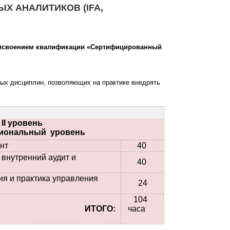
Х АНАЛИТИКОВ (IFA,
исвоением квалификации «Сертифицированный
х дисциплин, позволяющих на практике внедрять
II уровень
иональный уровень
нт
40
внутренний аудит и
40
 контроль
ия и практика управления
24
104
ИТОГО:
часа