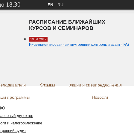
до 18.30
EN
RU
РАСПИСАНИЕ БЛИЖАЙШИХ
КУРСОВ И СЕМИНАРОВ
19.04.2017
Риск-ориентированный внутренний контроль и аудит (IFA)
еподаватели
Отзывы
Акции и спецпредложения
ши программы
Новости
ФО
ансовый директор
оги и налогообложение
тренний аудит