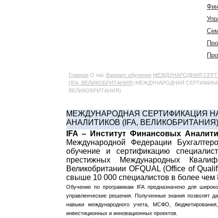
Фин
Упр
Сем
Про
Про
Главная
О нас
Вариант обучения
МЕЖДУНАРОДНАЯ СЕРТ
(IFA, ВЕЛИКОБРИТАНИЯ)
МЕЖДУНАРОДНАЯ СЕРТИФИКАЦ
ВЕЛИКОБРИТАНИЯ)
МЕЖДУНАРОДНАЯ СЕРТИФИКАЦИЯ НА
АНАЛИТИКОВ (IFA, ВЕЛИКОБРИТАНИЯ
IFA – Институт Финансовых Аналит
Международной Федерации Бухгалтеро
обучение и сертификацию специали
престижных Международных Квалиф
Великобритании OFQUAL (Office of Qualif
свыше 10 000 специалистов в более чем 
Обучение по программам IFA предназначено
для широког
управленческие решения. Полученные знания позволят да
навыки международного учета, МСФО, бюджетирования
инвестиционных и инновационных проектов.