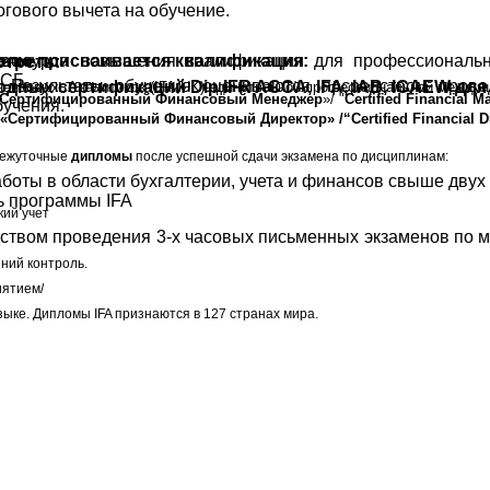
гового вычета на обучение.
елю присваивается квалификация:
час.курса повышения квалификации для профессиональ
треть:
ение:
АСБ.
. Результаты обучения оцениваются посредством пров
ных сертификаций Dip IFR ACCA, IFA, IAB, ICAEW для
инансовых Аналитиков (IFA,UK)-единственной профессиональной между
Сертифицированный Финансовый Менеджер
»/ "
Certified
Financial
Ma
бучения.
«Сертифицированный Финансовый Директор»
/“
Certified
Financial
D
межуточные
дипломы
после успешной сдачи экзамена по дисциплинам:
боты в области бухгалтерии, учета и финансов свыше двух
нь программы IFA
кий учет
ством проведения 3-х часовых письменных экзаменов по мо
ний контроль.
иятием/
зыке.
Дипломы IFA признаются в 127 странах мира.