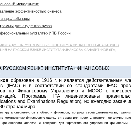
ансовый менеджмент
авление эффективностью бизнеса
инары/вебинары
граммы для студентов вузов
фессиональный бухгалтер ИПБ России
ИФИКАЦИЯ НА РУССКОМ ЯЗЫКЕ ИНСТИТУТА ФИНАНСОВЫХ АНАЛИТИКОВ
ИЯ НА РУССКОМ ЯЗЫКЕ ИНСТИТУТА ФИНАНСОВЫХ АНАЛИТИКОВ (IFA,
 РУССКОМ ЯЗЫКЕ ИНСТИТУТА ФИНАНСОВЫХ
)
иков
образован в 1916 г. и является действительным чл
в (IFAC) и в соответствии со стандартами IFAC пров
стов по Финансовому Управлению и МСФО с присвое
икаций. Программы IFA лицензированы правительс
ications and Examinations Regulation), их ежегодно заканч
80 странах мира.
о круга специалистов в области финансов, по роду своей деятельности, прини
ть комплексную финансовую оценку ситуации или проекту, позволят органично при
, финансового анализа и контроля для эффективного управления финансами, 