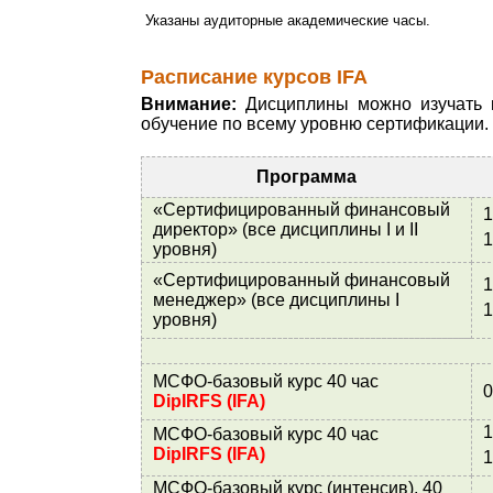
Указаны аудиторные академические часы.
Расписание курсов IFA
Внимание:
Дисциплины можно изучать к
обучение по всему уровню сертификации. В
Программа
«Сертифицированный финансовый
1
директор» (все дисциплины I и II
1
уровня)
«Сертифицированный финансовый
1
менеджер» (все дисциплины I
1
уровня)
МСФО-базовый курс 40 час
0
DipIRFS (IFA)
1
МСФО-базовый курс 40 час
DipIRFS (IFA)
1
МСФО-базовый курс (интенсив), 40